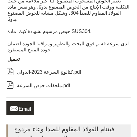
يعتبر الحوض المسحوب المصنوع آليًا أكثر ملاءمة من حيث
التكلفة ووقت الإنتاج من الحوض المصنوع يدويًا، وهو نفس مادة
الفولاذ المقاوم للصدأ 304، وشكل مشابه للحوض المصنوع
يدويًا.
حوض مرسوم بشهادة كبك. مادة SUS304.
لدى سرعة قسم قوي للبحث والتطوير ومراقبة الجودة لضمان
جودة المنتج المستقرة.
تحميل

كتالوج السرعة 2023-الدولي.pdf

ملحقات حوض السرعة.pdf

Email
فيتنام الفولاذ المقاوم للصدأ وعاء مزدوج