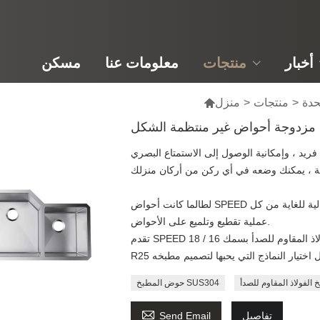
أخبار
منتجات
معلومات عنا
مسكن
حدة
>
منتجات
>
منزل

مزدوجة أحواض غير منتظمة الشكل
فريد ، وإمكانية الوصول إلى الاستمتاع البصري
لطالما كانت أحواض SPEED تسعى جاهدة لتحقيق الكمال ، يمكنك العثور على الجودة العالية للغاية من كل
عملية تقطيع وتلميع على الأحواض.
تقدم SPEED عادة مادة الفولاذ المقاوم للصدأ بسمك 16 / 18GA ، زاوية الحوض هي R0 ، R10 ، R15 ،
 الفولاذ المقاوم للصدأ
حوض المطبخ SUS304

تفاصيل
Send Email