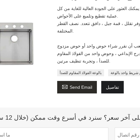
كنك العثور على الجودة العالية للغاية من كل
عملية تقطيع وتلميع على الأحواض.
ر تقلل ، قمة جبل ، دافق تتعدد. نصف القطر: R0 / R6 ، R15 ، مناسب تمامًا لاحتياجات التصميم
المختلفة.
ج الإبداعي ، وحوض واحد من الفولاذ المقاوم
للصدأ ، وتجربة تنظيف مرتين.
ريط واحد بالوعة
بالوعة الفولاذ المقاوم للصدأ

تفاصيل
Send Email
 آخر سعر؟ سنرد في أسرع وقت ممكن (خلال 12 ساعة)