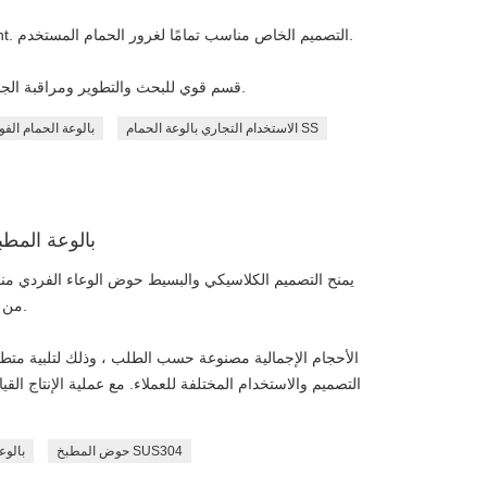
يتوفر Undermount ، topmount ، flush mount. التصميم الخاص مناسب تمامًا لغرور الحمام المستخدم.
لدى SPEED قسم قوي للبحث والتطوير ومراقبة الجودة لضمان جودة المنتج المستقرة.
الاستخدام التجاري بالوعة الحمام SS
بالوعة الحمام الفو
بالوعة المطبخ
يمنح التصميم الكلاسيكي والبسيط حوض الوعاء الفردي منحنىًا
من الفولاذ المقاوم للصدأ ومناسب لأي خطة مطبخ.
التصميم والاستخدام المختلفة للعملاء. مع عملية الإنتاج الق
سرعة فق
حوض المطبخ SUS304
بالوع