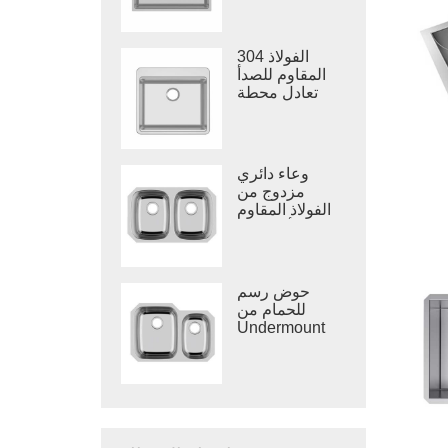
واحد
304 الفولاذ
المقاوم للصدأ
تعادل محطة
العمل بالوعة
وعاء واحد
وعاء دائري
مزدوج من
الفولاذ المقاوم
للصدأ للمطبخ
فيتنام بالوعة
عميقة مرسومة
حوض رسم
للحمام من
Undermount
مصنوع في
فيتنام