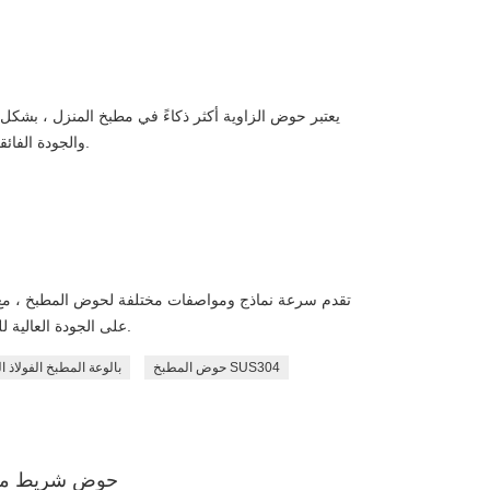
يعتبر حوض الزاوية أكثر ذكاءً في مطبخ المنزل ، بشكل 
والجودة الفائقة ، يمكنك وضعه في أي ركن من أركان منزلك.
تقدم سرعة نماذج ومواصفات مختلفة لحوض المطبخ ، مع ال
على الجودة العالية للغاية من كل عملية تقطيع وتلميع على الأحواض.
حوض المطبخ SUS304
بالوعة المطبخ الفولاذ ا
حوض شريط مصنوع