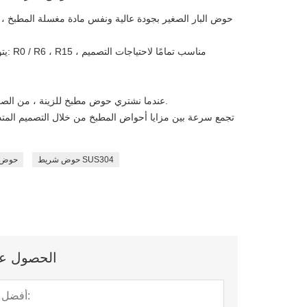
حوض البار الصغير بجودة عالية ونفس مادة مغسلة المطبخ ، يم
يتوف
عندما نشتري حوض مطبخ للزينة ، من الصعب أن نقرر شراء حوض واحد أو حوض مزدوج.
تجمع سرعة بين مزايا أحواض المطبخ من خلال التصميم المتدر
حوض شريط SUS304
حوض ش
الحصول على