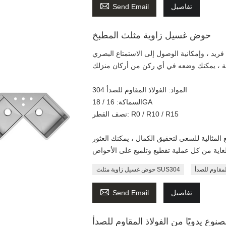

تفاصيل
Send Email
حوض غسيل زاوية مثلث المطبخ
فريد ، وإمكانية الوصول إلى الاستمتاع البصري
المواد: الفولاذ المقاوم للصدأ 304
السماكة: 16 / 18GA
نصف القطر: R0 / R10 / R15
مثالية للسعي لتحقيق الكمال ، يمكنك العثور
لمقاوم للصدأ
حوض غسيل زاوية مثلث SUS304

تفاصيل
Send Email
 يدويًا من الفولاذ المقاوم للصدأ