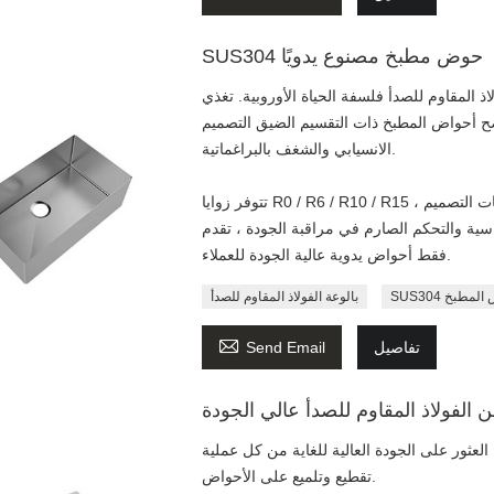
SUS304 حوض مطبخ مصنوع يدويًا
المقاوم للصدأ فلسفة الحياة الأوروبية. تغذي
وضح أحواض المطبخ ذات التقسيم الضيق التصميم
الانسيابي والشغف بالبراغماتية.
تتوفر زوايا R0 / R6 / R10 / R15 ، الأحجام الإجمالية مصنوعة حسب الطلب ، وذلك لتلبية متطلبات التصميم
ية والتحكم الصارم في مراقبة الجودة ، تقدم SPEED
فقط أحواض يدوية عالية الجودة للعملاء.
 حوض المطبخ
بالوعة الفولاذ المقاوم للصدأ

تفاصيل
Send Email
لفولاذ المقاوم للصدأ عالي الجودة
ثور على الجودة العالية للغاية من كل عملية
تقطيع وتلميع على الأحواض.