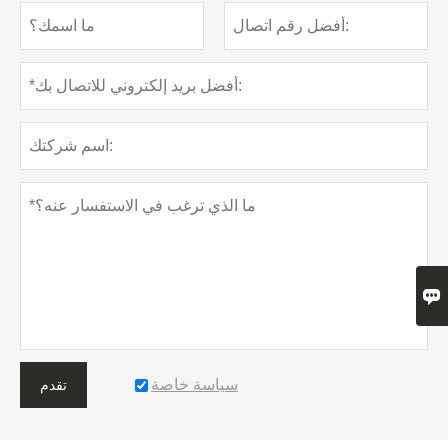

سياسة خاصة
تقدم