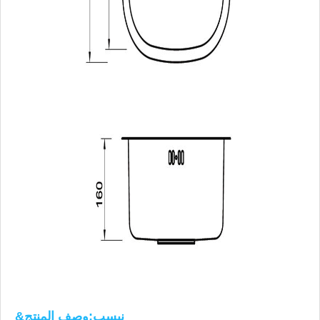
&نبسب;وصف المنتج