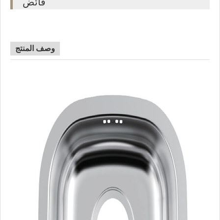
فائض
وصف المنتج