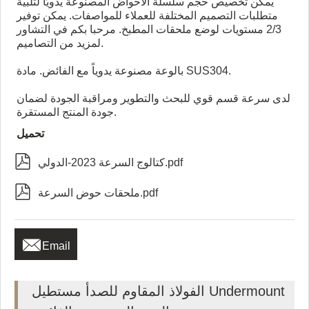
يمكن تخصيص حجم سلسلة الأحواض المصنوعة يدويًا لتلبية
متطلبات التصميم المختلفة للعملاء للمواصفات. يمكن توفير
2/3 مستويات لوضع ملحقات المطبخ. مرحبا بكم في التشاور
لمزيد من التصاميم.
بالوعة مصنوعة يدوياً مع الفائض. مادة SUS304.
لدى سرعة قسم قوي للبحث والتطوير ومراقبة الجودة لضمان
جودة المنتج المستقرة.
تحميل

كتالوج السرعة 2023-الدولي.pdf

ملحقات حوض السرعة.pdf

Email
الفولاذ المقاوم للصدأ مستطيل Undermount