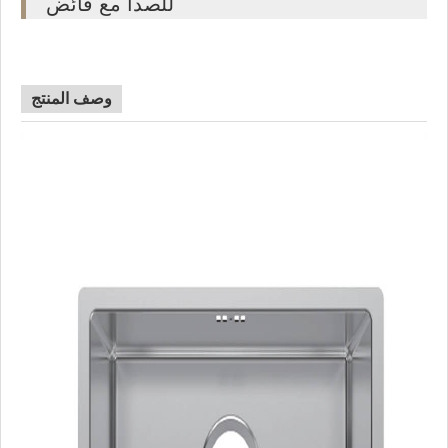
للصدأ مع فائض
وصف المنتج