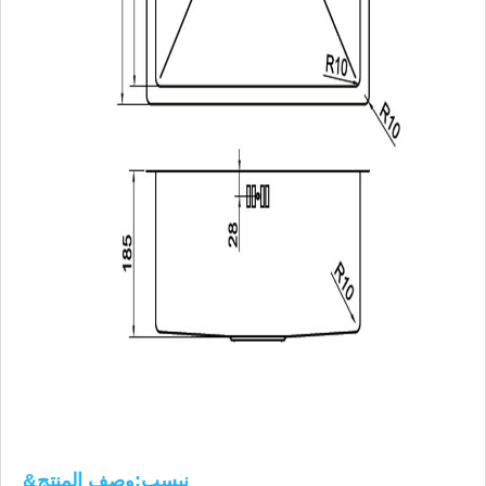
&نبسب;وصف المنتج