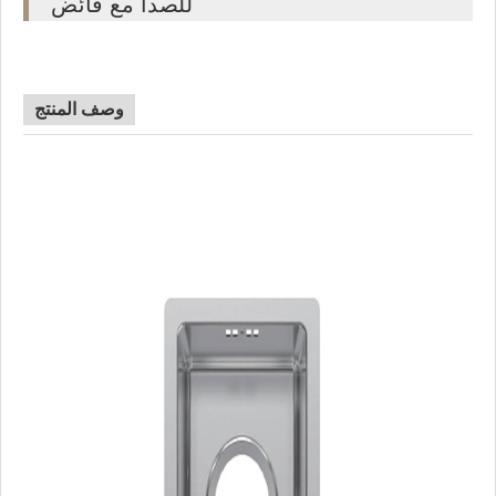
للصدأ مع فائض
وصف المنتج