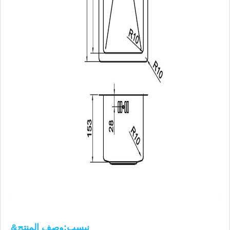
&نبسب;وصف المنتج