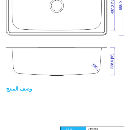
وصف المنتج
VT3322S
رقم الشيء