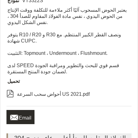
VT3322S
نموذج
يعتبر الحوض المسحوب آليًا أكثر ملاءمة للتكلفة ووقت الإنتاج
من الحوض اليدوي ، نفس مادة الفولاذ المقاوم للصدأ 304 ،
نفس الشكل اليدوي.
يتوفر R10 / R20 و R30 ونصف القطر الكبير المنتظم. مع
شهادة CUPC.
التثبيت: Topmount ، Undermount ، Flushmount.
لدى SPEED قسم قوي للبحث والتطوير ومراقبة الجودة
لضمان جودة المنتج المستقرة.
تحميل

أحواض سحب السرعة US 2021.pdf

Email