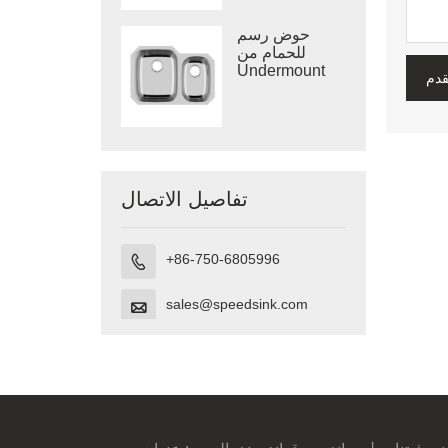
عميقة مرسومة
حوض رسم
للحمام من
Undermount
قدم
مصنوع في
فيتنام
تفاصيل الاتصال
+86-750-6805996

sales@speedsink.com
