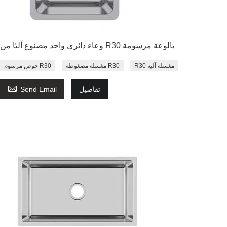
وعاء دائري واحد مصنوع آليًا من R30 بالوعة مرسومة
R30 مغسلة آلية
مغسلة مضغوطة R30
حوض مرسوم R30

تفاصيل
Send Email