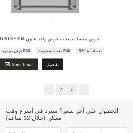
R30 SS304 حوض مغسلة بسحب حوض واحد علوي
R30 مغسلة آلية
مغسلة مضغوطة R30
حوض مرسوم R30

تفاصيل
Send Email
1
2
3
الحصول على آخر سعر؟ سنرد في أسرع وقت
ممكن (خلال 12 ساعة)