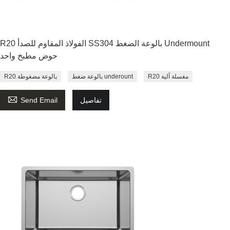
R20 الفولاذ المقاوم للصدأ SS304 بالوعة الضغط Undermount
حوض مطبخ واحد
R20 مغسلة آلية
بالوعة ضغط underount
R20 بالوعة مضغوطة

تفاصيل
Send Email