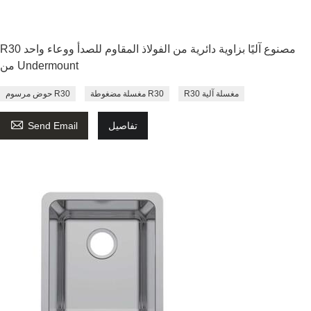
R30 مصنوع آليًا بزاوية دائرية من الفولاذ المقاوم للصدأ ووعاء واحد
من Undermount
R30 مغسلة آلية
مغسلة مضغوطة R30
حوض مرسوم R30

تفاصيل
Send Email